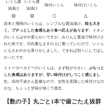
いくら醤
いくら醤
味付いくら
味付けいくら
油漬け
油漬け
◎
◎
〇
△
粒も大き
岩本と飛翔のいくらは、シンプルな醤油漬け。
く、プチっとした食感もあり食べ応えがあります
。イオン
のいくらはやや柔らかいですが、みりんと醤油で味付けさ
れた味です。日向夏なますの上に乗っていたので、いくら
にもさわやかな香りがしました。できれば別々にしてほし
かったです。
ぷちっと
イトーヨーカドーのいくらは、まず粒が小さい。
した食感はありますが、甘い味付けがしつこく感じまし
た
。浜内千波さん監修なので、女性を意識した味付けなの
かな。ちょっと甘味が強くて残念。
【数の子】丸ごと1本で歯ごたえ抜群