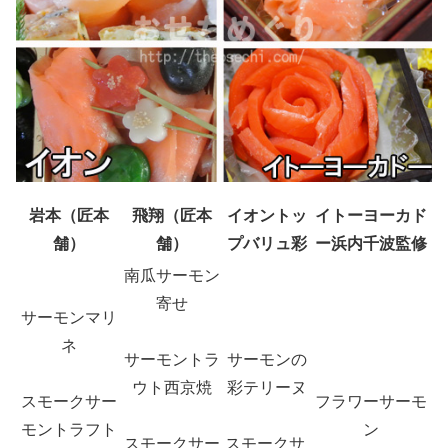
岩本（匠本
飛翔（匠本
イオントッ
イトーヨーカド
舗）
舗）
プバリュ彩
ー浜内千波監修
南瓜サーモン
寄せ
サーモンマリ
ネ
サーモントラ
サーモンの
ウト西京焼
彩テリーヌ
スモークサー
フラワーサーモ
モントラフト
ン
スモークサー
スモークサ