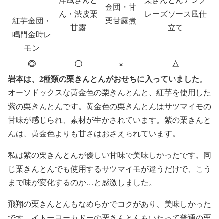
金団・甘
ん・渋皮栗
レーズソース風仕
紅芋金団・
栗甘露煮
甘露
立て
鳴門金時レ
モン
◎
〇
×
△
岩本は、2種類の栗きんとんがおせちに入っていました
。
オーソドックスな黄金色の栗きんとんと、紅芋を使用した
紫の栗きんとんです。黄金色の栗きんとんはサツマイモの
甘味が感じられ、素材が生かされています。紫の栗きんと
んは、黄金色よりも甘さはおさえられています。
私は紫の栗きんとんが優しい甘味で美味しかったです。同
じ栗きんとんでも使用するサツマイモが違うだけで、こう
まで味が変化するのか…と感激しました。
飛翔の栗きんとんもなめらかでコクがあり、美味しかった
です。イトーヨーカドーの栗きんとんもいたって普通の栗