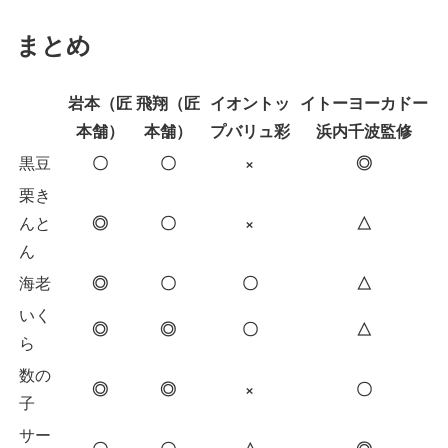
まとめ
岩本（匠
飛翔（匠
イオントッ
イトーヨーカドー
本舗）
本舗）
プバリュ彩
浜内千波監修
〇
〇
×
◎
黒豆
栗き
◎
〇
×
△
んと
ん
◎
〇
〇
△
海老
いく
◎
◎
〇
△
ら
数の
◎
◎
×
〇
子
サー