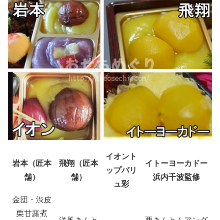
イオント
岩本（匠本
飛翔（匠本
イトーヨーカドー
ップバリ
舗）
舗）
浜内千波監修
ュ彩
金団・渋皮
栗甘露煮
洋風きんと
栗きんとんアング