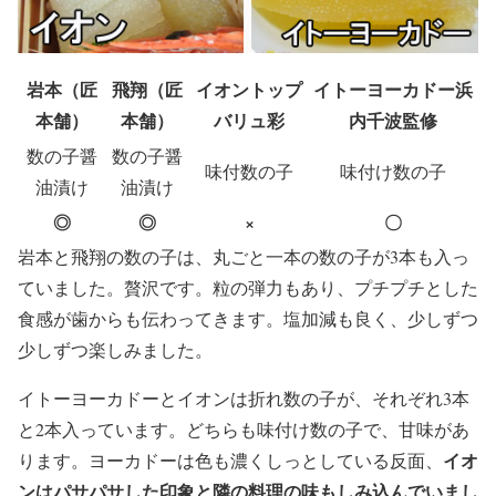
岩本（匠
飛翔（匠
イオントップ
イトーヨーカドー浜
本舗）
本舗）
バリュ彩
内千波監修
数の子醤
数の子醤
味付数の子
味付け数の子
油漬け
油漬け
◎
◎
×
〇
岩本と飛翔の数の子は、丸ごと一本の数の子が3本も入っ
ていました。贅沢です。粒の弾力もあり、プチプチとした
食感が歯からも伝わってきます。塩加減も良く、少しずつ
少しずつ楽しみました。
イトーヨーカドーとイオンは折れ数の子が、それぞれ3本
と2本入っています。どちらも味付け数の子で、甘味があ
イオ
ります。ヨーカドーは色も濃くしっとしている反面、
ンはパサパサした印象と隣の料理の味もしみ込んでいまし