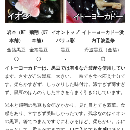
岩本（匠
飛翔（匠
イオントップ
イトーヨーカドー浜
本舗）
本舗）
バリュ彩
内千波監修
金箔黒豆
金箔黒豆
黒豆
丹波黒豆（金箔）
〇
〇
×
◎
イトーヨーカドーは、黒豆では有名な丹波産を使用してい
ます
。さすが丹波黒豆、大きい。一粒でも食べ応え十分で
す。柔らかすぎず、しっかりした味付け。濃すぎず薄すぎ
ず、黒豆のほんのりした甘さをうまく引き出しています。
岩本と飛翔の黒豆も金箔がかかり、見た目とても豪華。食
感もあり、甘すぎず美味しかったです。残念なのはイオン
の黒豆。箸でつまんですぐにわかるほど、柔らかい。ふに
口に入れても食感はほとん
ゃっとして、柔らかすぎです。