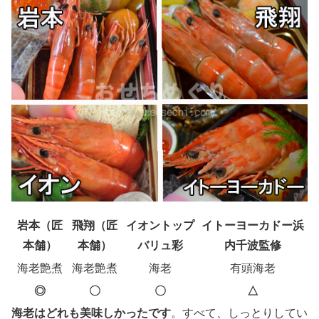
岩本（匠
飛翔（匠
イオントップ
イトーヨーカドー浜
本舗）
本舗）
バリュ彩
内千波監修
海老艶煮
海老艶煮
海老
有頭海老
◎
〇
〇
△
海老はどれも美味しかったです
。すべて、しっとりしてい