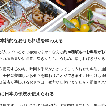
に本格的なおせち料理を味わえる
約30種類ものお料理が
が入っているかご存知ですか？なんと
られる黒豆や伊達巻、栗きんとん、煮しめ…挙げればきりがあ
を用意するのも、時間や手間がかかってしまうおせち料理。通
手軽に美味しいおせちを味わうことができます
。
。味付けも通
販業者が手掛けるおせちは、煮方や味付けまで細かく監修され
もに日本の伝統を伝えられる
料理です。おせちの起源は平安時代の宮中料理でした。平安時