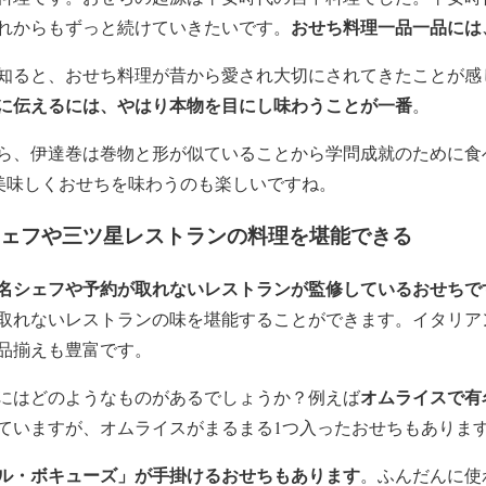
おせち料理一品一品には
れからもずっと続けていきたいです。
知ると、おせち料理が昔から愛され大切にされてきたことが感
に伝えるには、やはり本物を目にし味わうことが一番
。
ら、伊達巻は巻物と形が似ていることから学問成就のために食
美味しくおせちを味わうのも楽しいですね。
シェフや三ツ星レストランの料理を堪能できる
名シェフや予約が取れないレストランが監修しているおせちで
取れないレストランの味を堪能することができます。イタリア
品揃えも豊富です。
オムライスで有
にはどのようなものがあるでしょうか？例えば
ていますが、オムライスがまるまる1つ入ったおせちもありま
ル・ボキューズ」が手掛けるおせちもあります
。ふんだんに使