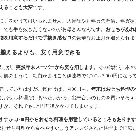
えることも大変
です。
に手をかけてはいられません。大掃除やお年賀の準備、年賀状
おせちがあれ
。でも手を抜きたくないのがお母さんなんです。
物を用意するだけで手抜き感ゼロ
の豪華なお正月が迎えられま
で揃えるよりも、安く用意できる
まぼこが、突然年末スーパーから姿を消します
。その代わり1本70
前のように、紅白かまぼこと伊達巻で2,000～3,000円にな
年末はおせち料理の
販売していたはずが、気付けば1匹400円～。
なおせち料理だけ食べたいから、出来合いのものを買いそろえ
すが、それでも1万円前後かかってしまいます。
2,000円からおせち料理を用意しているところもあります
ますが
派おせち料理から食べやすいようアレンジされた料理まで幅広